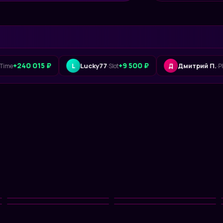
 015 ₽
+9 500 ₽
+67 
Lucky77
Дмитрий П.
L
·
Slot
Д
·
Plinko
Diamond of Jungle
Aztec Clusters
NEW
Fruit Machine
Capymania Yellow
HOT
NETENT
PRAGMATIC PLAY
MICROGAMING
PRAGMATIC PLAY