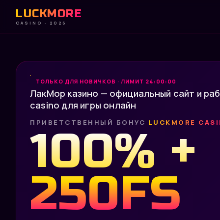
LUCKMORE
CASINO · 2026
ТОЛЬКО ДЛЯ НОВИЧКОВ · ЛИМИТ 24:00:00
ЛакМор казино — официальный сайт и ра
casino для игры онлайн
ПРИВЕТСТВЕННЫЙ БОНУС
LUCKMORE CAS
100% +
250FS