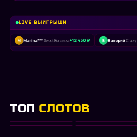
LIVE ВЫИГРЫШИ
+12 450 ₽
+240
Marina***
Валерий
M
·
Sweet Bonanza
В
·
Crazy Time
ТОП
СЛОТОВ
Gates of Olympus 1000
Big Bass Bonanza
HOT
Hot Fruit
Phoenix Rising
NEW
PRAGMATIC PLAY
PRAGMATIC PLAY
MICROGAMING
PLAY’N GO