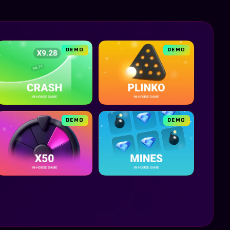
M
DEMO
DEMO
DEMO
DEMO