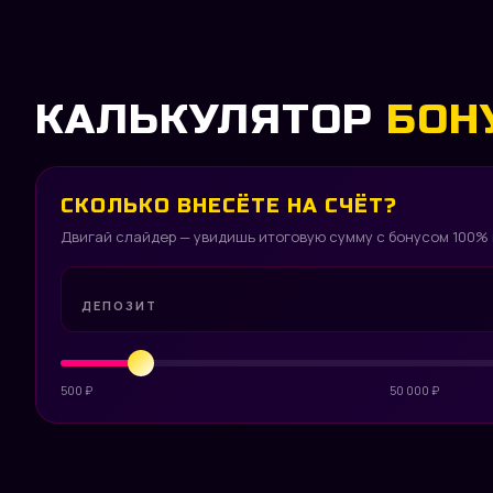
КАЛЬКУЛЯТОР
БОН
СКОЛЬКО ВНЕСЁТЕ НА СЧЁТ?
Двигай слайдер — увидишь итоговую сумму с бонусом 100%
ДЕПОЗИТ
500 ₽
50 000 ₽