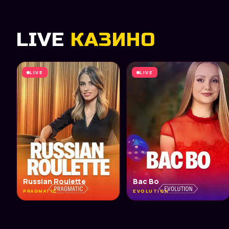
LIVE
КАЗИНО
LIVE
LIVE
Russian Roulette
Bac Bo
PRAGMATIC
EVOLUTION