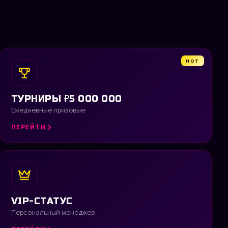
HOT
ТУРНИРЫ ₽5 000 000
Ежедневные призовые
ПЕРЕЙТИ
VIP-СТАТУС
Персональный менеджер